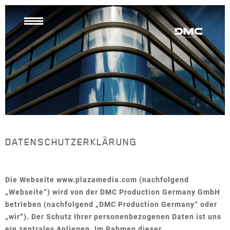
LEISTUNGEN
UNTERNEHMEN
REFERENZEN
Studios
Profil
Unsere
Kund:innen
Production
Nachhaltigkeit
Services
Cases
Management
&
News
Operations
LEISTUNGEN
Kontakt
&
DATENSCHUTZERKLÄRUNG
Media
Presse
Studios
Services
Production Services & Operations
Digitale
Die Webseite www.plazamedia.com (nachfolgend
Events
„Webseite“) wird von der DMC Production Germany GmbH
Media Services
betrieben (nachfolgend „DMC Production Germany“ oder
Beratung
Digitale Events
„wir“). Der Schutz Ihrer personenbezogenen Daten ist uns
ein zentrales Anliegen. Im Rahmen dieser