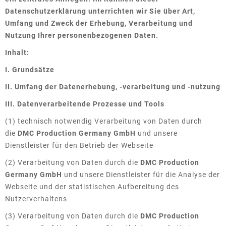
briX|woRk.studio
Beratung
Datenschutzerklärung unterrichten wir Sie über Art,
Umfang und Zweck der Erhebung, Verarbeitung und
briX|woRk.studio
Nutzung Ihrer personenbezogenen Daten.
Inhalt:
UNTERNEHMEN
I. Grundsätze
Profil
II. Umfang der Datenerhebung, -verarbeitung und -nutzung
Nachhaltigkeit
III. Datenverarbeitende Prozesse und Tools
(1) technisch notwendig Verarbeitung von Daten durch
Management
die
DMC Production Germany GmbH
und unsere
Dienstleister für den Betrieb der Webseite
Kontakt
(2) Verarbeitung von Daten durch die
DMC Production
REFERENZEN
Germany GmbH
und unsere Dienstleister für die Analyse der
Webseite und der statistischen Aufbereitung des
Unsere Kund:innen
Nutzerverhaltens
(3) Verarbeitung von Daten durch die
DMC Production
Cases