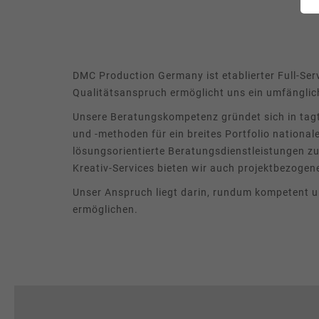
LEISTUNGEN
Studios
DMC Production Germany ist etablierter Full-Ser
Production Services & Operations
Qualitätsanspruch ermöglicht uns ein umfängl
Media Services
Unsere Beratungskompetenz gründet sich in tagt
und -methoden für ein breites Portfolio national
Digitale Events
lösungsorientierte Beratungsdienstleistungen
Kreativ-Services bieten wir auch projektbezogen
Beratung
Unser Anspruch liegt darin, rundum kompetent un
ermöglichen.
briX|woRk.studio
UNTERNEHMEN
Profil
Nachhaltigkeit