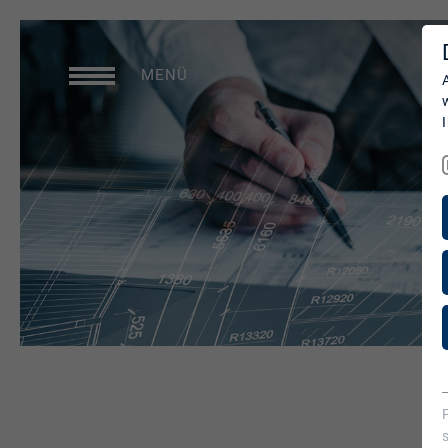
LEISTUNGEN
MENÜ
Studios
Production Services &
Operations
Media Services
Digitale Events
Beratung
briX|woRk.studio