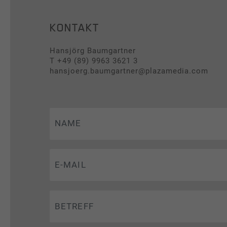
Management
KONTAKT
Kontakt
Hansjörg Baumgartner
T +49 (89) 9963 3621 3
REFERENZEN
hansjoerg.baumgartner@plazamedia.com
Unsere Kund:innen
Cases
News & Presse