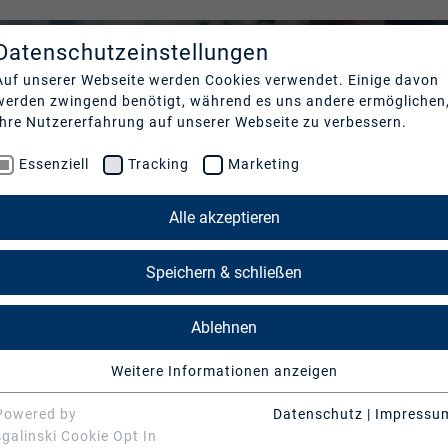
Datenschutzeinstellungen
UNTERNEHMEN
REFER
Auf unserer Webseite werden Cookies verwendet. Einige davon
werden zwingend benötigt, während es uns andere ermöglichen
Profil
Unser
Ihre Nutzererfahrung auf unserer Webseite zu verbessern.
Essenziell
Tracking
Marketing
Nachhaltigkeit
Cases
Management
News 
Alle akzeptieren
Kontakt
Speichern & schließen
Ablehnen
Weitere Informationen anzeigen
Essenziell
Essenzielle Cookies werden für grundlegende Funktionen der
Powered by
Datenschutz
|
Impressu
Webseite benötigt. Dadurch ist gewährleistet, dass die
BERATUNG
sgalinski Cookie Opt In