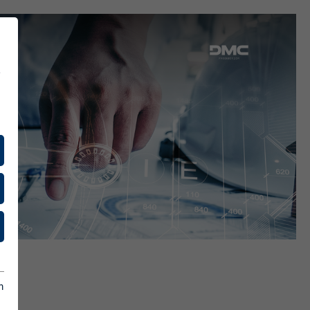
ENZEN
,
e Kund:innen
& Presse
m