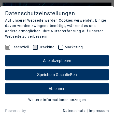
Datenschutzeinstellungen
LEISTUNGEN
UNTERNEHMEN
REFERENZEN
Auf unserer Webseite werden Cookies verwendet. Einige
davon werden zwingend benötigt, während es uns
Studios
Profil
Unsere
andere ermöglichen, Ihre Nutzererfahrung auf unserer
Kund:innen
Webseite zu verbessern.
Production
Nachhaltigkeit
Services
Cases
Essenziell
Tracking
Marketing
Management
&
News
Operations
LEISTUNGEN
Alle akzeptieren
Kontakt
&
Media
Presse
Studios
Speichern & schließen
Services
DIGITALE EVENTS
Production Services & Operations
Broadcasttechnologie für Ihre Events und Ihren Content
Ablehnen
Digitale
Events
Media Services
Weitere Informationen anzeigen
Essenziell
DMC Production Germany bietet High-Technology-Studios,
Beratung
Digitale Events
Essenzielle Cookies werden für grundlegende
Powered by
Datenschutz
|
Impressum
sowie die Eventlocation ziegelei101 für Ihr digitales Event.