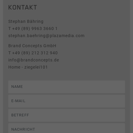
KONTAKT
News & Presse
Stephan Bähring
Tracking
T
+49 (89) 9963 3660 1
Diese Gruppe beinhaltet Skripte für analytisches
stephan.baehring@plazamedia.com
Tracking und zugehörige Cookies.
Brand Concepts GmbH
Name
Cookie-Informationen anzeigen
_pk_id
T
+49 (89) 212 312 940
info@brandconcepts.de
Anbieter
Matomo
Home - ziegelei101
Laufzeit
1 Jahr
Cookie speichert einige Details über
Zweck
den Benutzer, wie z.B. die eindeutige
Besucher-ID.
Name
_pk_ses