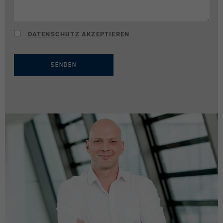
Anbieter
Matomo
Laufzeit
30 Minuten
DATENSCHUTZ
AKZEPTIEREN
Kurzlebige Cookies, die zur
vorübergehenden Speicherung von
Zweck
SENDEN
Daten für den Besuch verwendet
werden.
Marketing
Zusätzlich werden Cookies für Anzeigen- und
Marketing-Dienste von Drittanbietern gesetzt. Wir
nutzen die eingebundenen Anzeigen- und Marketing-
Dienste für unser Conversion-Tracking und
Remarketing.
Name
Cookie-Informationen anzeigen
_fbp
Anbieter
Facebook
Laufzeit
Sitzungsdauer / 1 Jahr
Cookie von Facebook, das für