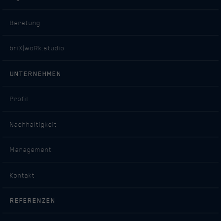
Laufzeit
Sitzungsdauer / 1 Jahr
Beratung
Cookie von Facebook, das für
Zweck
Website-Analysen, Ad-Targeting und
briX|woRk.studio
Anzeigenmessung verwendet wird.
UNTERNEHMEN
Name
presence
Profil
Anbieter
Facebook
Nachhaltigkeit
Laufzeit
Sitzungsdauer / 1 Jahr
Management
Cookie von Facebook, das für
Zweck
Website-Analysen, Ad-Targeting und
Anzeigenmessung verwendet wird.
Kontakt
REFERENZEN
Name
sb