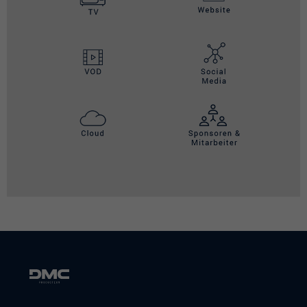
Cookie von Facebook, das für
Zweck
Website-Analysen, Ad-Targeting und
Anzeigenmessung verwendet wird.
Name
datr
Anbieter
Facebook
Laufzeit
Sitzungsdauer / 1 Jahr
Cookie von Facebook, das für
Zweck
Website-Analysen, Ad-Targeting und
Anzeigenmessung verwendet wird.
Name
fr
Anbieter
Facebook