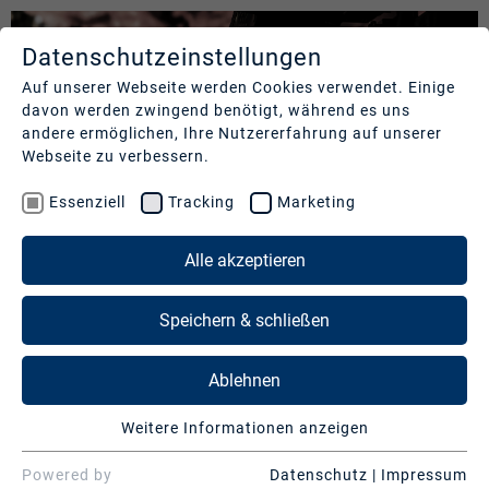
Datenschutzeinstellungen
LEISTUNGEN
UNTERNEHMEN
REFERENZEN
Auf unserer Webseite werden Cookies verwendet. Einige
davon werden zwingend benötigt, während es uns
Studios
Profil
Unsere
andere ermöglichen, Ihre Nutzererfahrung auf unserer
Kund:innen
Webseite zu verbessern.
Production
Nachhaltigkeit
Services
Cases
Essenziell
Tracking
Marketing
Management
&
News
Operations
LEISTUNGEN
Alle akzeptieren
Kontakt
&
Media
Presse
Studios
Speichern & schließen
Services
PRODUCTION SERVICES & OPERATIONS
Production Services & Operations
Hochmoderne Produktionsinfrastruktur für Ihren Content
Ablehnen
Digitale
Events
Media Services
Weitere Informationen anzeigen
Essenziell
DMC Production Germany GmbH ist ein führender
Beratung
Digitale Events
Essenzielle Cookies werden für grundlegende
Powered by
Datenschutz
|
Impressum
Produzent nationaler und internationaler Live-Events sowie