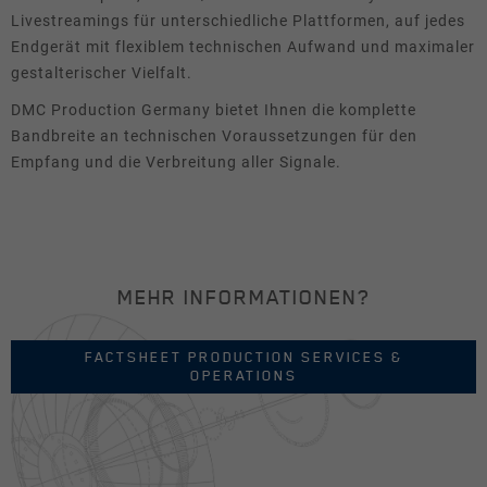
Livestreamings für unterschiedliche Plattformen, auf jedes
News & Presse
Endgerät mit flexiblem technischen Aufwand und maximaler
gestalterischer Vielfalt.
Tracking
DMC Production Germany bietet Ihnen die komplette
Diese Gruppe beinhaltet Skripte für analytisches
Bandbreite an technischen Voraussetzungen für den
Tracking und zugehörige Cookies.
Empfang und die Verbreitung aller Signale.
Name
Cookie-Informationen anzeigen
_pk_id
Anbieter
Matomo
Laufzeit
1 Jahr
MEHR INFORMATIONEN?
Cookie speichert einige Details über
Zweck
den Benutzer, wie z.B. die eindeutige
FACTSHEET PRODUCTION SERVICES &
Besucher-ID.
OPERATIONS
Name
_pk_ses