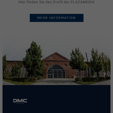
Hier finden Sie das Profil der PLAZAMEDIA
News & Presse
MEHR INFORMATION
Tracking
Diese Gruppe beinhaltet Skripte für analytisches
Tracking und zugehörige Cookies.
Name
Cookie-Informationen anzeigen
_pk_id
Anbieter
Matomo
Laufzeit
1 Jahr
Cookie speichert einige Details über
Zweck
den Benutzer, wie z.B. die eindeutige
Besucher-ID.
Name
_pk_ses