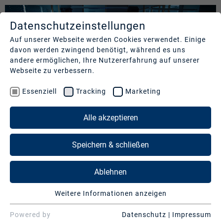
Datenschutzeinstellungen
LEISTUNGEN
UNTERNEHMEN
REFERENZEN
Auf unserer Webseite werden Cookies verwendet. Einige
davon werden zwingend benötigt, während es uns
Studios
Profil
Unsere
andere ermöglichen, Ihre Nutzererfahrung auf unserer
Kund:innen
Webseite zu verbessern.
Production
Nachhaltigkeit
Services
Cases
Essenziell
Tracking
Marketing
Management
&
News
Operations
LEISTUNGEN
Alle akzeptieren
Kontakt
&
Media
Presse
Studios
Speichern & schließen
Services
Production Services & Operations
DMC PRODUCTION GERMANY
Ablehnen
Digitale
Events
Media Services
Full-Service Dienstleistungen für Ihren Content
Weitere Informationen anzeigen
Essenziell
Beratung
Digitale Events
Essenzielle Cookies werden für grundlegende
Powered by
Datenschutz
|
Impressum