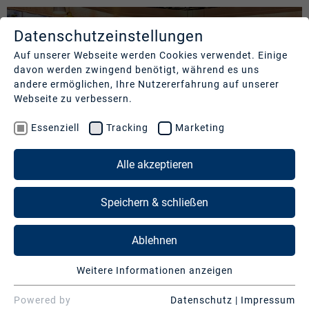
Datenschutzeinstellungen
LEISTUNGEN
UNTERNEHMEN
REFERENZEN
Auf unserer Webseite werden Cookies verwendet. Einige
davon werden zwingend benötigt, während es uns
Studios
Profil
Unsere
andere ermöglichen, Ihre Nutzererfahrung auf unserer
Kund:innen
Webseite zu verbessern.
Production
Nachhaltigkeit
Services
Cases
Essenziell
Tracking
Marketing
Management
&
News
Operations
LEISTUNGEN
Alle akzeptieren
Kontakt
&
Media
Presse
Studios
Speichern & schließen
Services
Production Services & Operations
Ablehnen
Digitale
Events
Media Services
Weitere Informationen anzeigen
Essenziell
Beratung
Digitale Events
CONSTANTIN ENTERTAINMENT | "DOPPELT
Essenzielle Cookies werden für grundlegende
Powered by
Datenschutz
|
Impressum