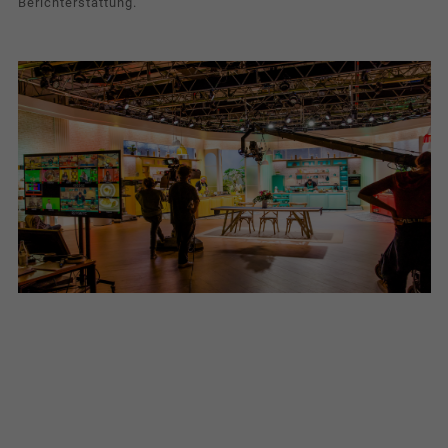
Berichterstattung.
News & Presse
Tracking
Diese Gruppe beinhaltet Skripte für analytisches
Tracking und zugehörige Cookies.
Name
Cookie-Informationen anzeigen
_pk_id
Anbieter
Matomo
Laufzeit
1 Jahr
Cookie speichert einige Details über
Zweck
den Benutzer, wie z.B. die eindeutige
Besucher-ID.
Name
_pk_ses