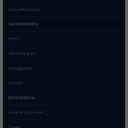
Cookie von Facebook, das für
briX|woRk.studio
Zweck
Website-Analysen, Ad-Targeting und
Anzeigenmessung verwendet wird.
UNTERNEHMEN
Name
datr
Profil
Anbieter
Facebook
Nachhaltigkeit
Laufzeit
Sitzungsdauer / 1 Jahr
Management
Cookie von Facebook, das für
Zweck
Website-Analysen, Ad-Targeting und
Kontakt
Anzeigenmessung verwendet wird.
REFERENZEN
Name
fr
Unsere Kund:innen
Anbieter
Facebook
Cases