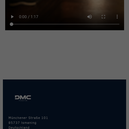
Anbieter
Matomo
Laufzeit
30 Minuten
Kurzlebige Cookies, die zur
vorübergehenden Speicherung von
Zweck
Daten für den Besuch verwendet
werden.
Marketing
Zusätzlich werden Cookies für Anzeigen- und
Marketing-Dienste von Drittanbietern gesetzt. Wir
nutzen die eingebundenen Anzeigen- und Marketing-
Dienste für unser Conversion-Tracking und
Remarketing.
Name
Cookie-Informationen anzeigen
_fbp
Anbieter
Facebook
Laufzeit
Sitzungsdauer / 1 Jahr
Münchener Straße 101
85737 Ismaning
Cookie von Facebook, das für
Deutschland