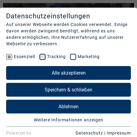
Datenschutzeinstellungen
LEISTUNGEN
UNTERNEHMEN
REFERENZEN
Auf unserer Webseite werden Cookies verwendet. Einige
davon werden zwingend benötigt, während es uns
Studios
Profil
Unsere
andere ermöglichen, Ihre Nutzererfahrung auf unserer
Kund:innen
Webseite zu verbessern.
Production
Nachhaltigkeit
Services
Cases
Essenziell
Tracking
Marketing
Management
&
News
Operations
LEISTUNGEN
Alle akzeptieren
Kontakt
&
Media
Presse
Studios
Speichern & schließen
Services
Production Services & Operations
Ablehnen
Digitale
Events
FC BAYERN MÜNCHEN | " 125 JAHRE FC
Media Services
Weitere Informationen anzeigen
BAYERN MÜNCHEN"
Essenziell
Beratung
Digitale Events
Essenzielle Cookies werden für grundlegende
Powered by
Datenschutz
|
Impressum