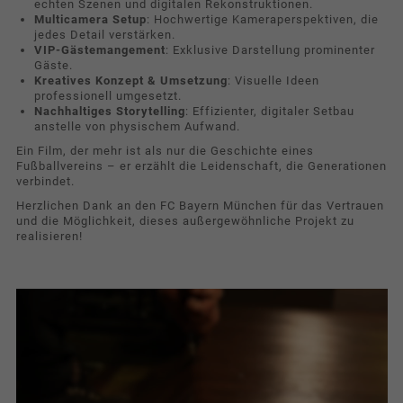
echten Szenen und digitalen Rekonstruktionen.
Multicamera Setup
: Hochwertige Kameraperspektiven, die
News & Presse
jedes Detail verstärken.
VIP-Gästemangement
: Exklusive Darstellung prominenter
Gäste.
Tracking
Kreatives Konzept & Umsetzung
: Visuelle Ideen
Diese Gruppe beinhaltet Skripte für analytisches
professionell umgesetzt.
Nachhaltiges Storytelling
: Effizienter, digitaler Setbau
Tracking und zugehörige Cookies.
anstelle von physischem Aufwand.
Name
Cookie-Informationen anzeigen
_pk_id
Ein Film, der mehr ist als nur die Geschichte eines
Fußballvereins – er erzählt die Leidenschaft, die Generationen
verbindet.
Anbieter
Matomo
Herzlichen Dank an den FC Bayern München für das Vertrauen
und die Möglichkeit, dieses außergewöhnliche Projekt zu
Laufzeit
1 Jahr
realisieren!
Cookie speichert einige Details über
Zweck
den Benutzer, wie z.B. die eindeutige
Besucher-ID.
Name
_pk_ses